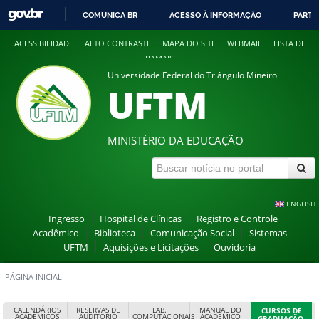
COMUNICA BR
ACESSO À INFORMAÇÃO
PARTI
IR
ACESSIBILIDADE
ALTO CONTRASTE
MAPA DO SITE
WEBMAIL
LISTA DE
PARA
RAMAIS
O
Universidade Federal do Triângulo Mineiro
CONTEÚDO
UFTM
MINISTÉRIO DA EDUCAÇÃO
ENGLISH
Ingresso
Hospital de Clínicas
Registro e Controle
Acadêmico
Biblioteca
Comunicação Social
Sistemas
UFTM
Aquisições e Licitações
Ouvidoria
PÁGINA INICIAL
CALENDÁRIOS
RESERVAS DE
LAB.
MANUAL DO
CURSOS DE
ACADÊMICOS
AUDITÓRIO
COMPUTACIONAIS
ACADÊMICO
GRADUAÇÃO,