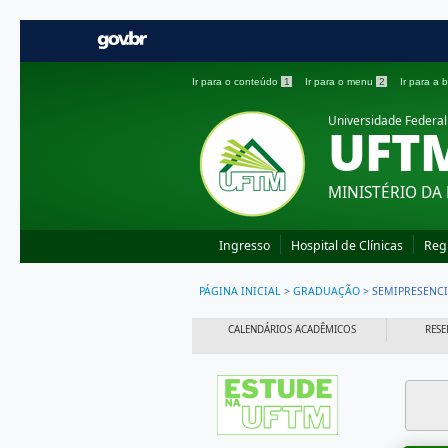
Ir para o conteúdo
1
Ir para o menu
2
Ir para a
Universidade Federal
UFT
MINISTÉRIO DA
Ingresso
Hospital de Clínicas
Reg
PÁGINA INICIAL
>
GRADUAÇÃO
>
SEMIPRESENCI
CALENDÁRIOS ACADÊMICOS
RESE