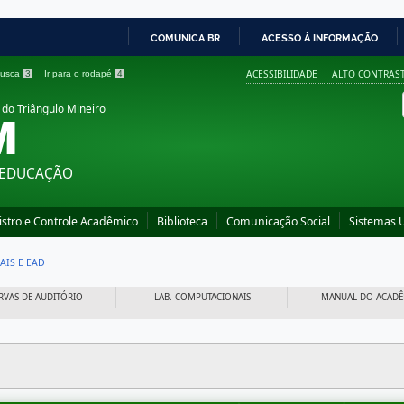
COMUNICA BR
ACESSO À INFORMAÇÃO
IR
ACESSIBILIDADE
ALTO CONTRAS
 busca
3
Ir para o rodapé
4
PARA
 do Triângulo Mineiro
M
O
CONTEÚDO
 EDUCAÇÃO
istro e Controle Acadêmico
Biblioteca
Comunicação Social
Sistemas 
AIS E EAD
RVAS DE AUDITÓRIO
LAB. COMPUTACIONAIS
MANUAL DO ACADÊ