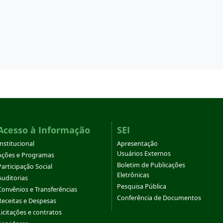
Acesso à Informação
SEI
Institucional
Apresentação
Usuários Externos
Ações e Programas
Boletim de Publicações
Participação Social
Eletrônicas
Auditorias
Pesquisa Pública
Convênios e Transferências
Conferência de Documentos
Receitas e Despesas
Licitações e contratos