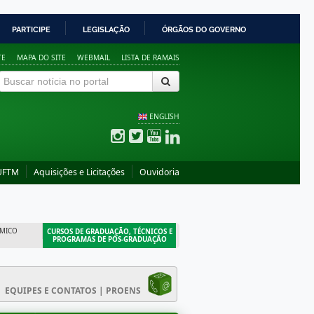
PARTICIPE
LEGISLAÇÃO
ÓRGÃOS DO GOVERNO
TE
MAPA DO SITE
WEBMAIL
LISTA DE RAMAIS
ENGLISH
UFTM
Aquisições e Licitações
Ouvidoria
MICO
CURSOS DE GRADUAÇÃO, TÉCNICOS E
PROGRAMAS DE PÓS-GRADUAÇÃO
EQUIPES E CONTATOS | PROENS