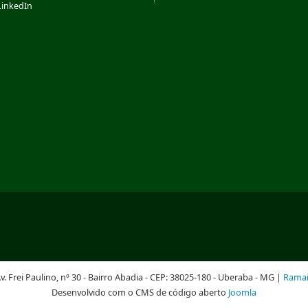
LinkedIn
v. Frei Paulino, nº 30 - Bairro Abadia - CEP: 38025-180 - Uberaba - MG |
Ramai
Desenvolvido com o CMS de código aberto
Joomla