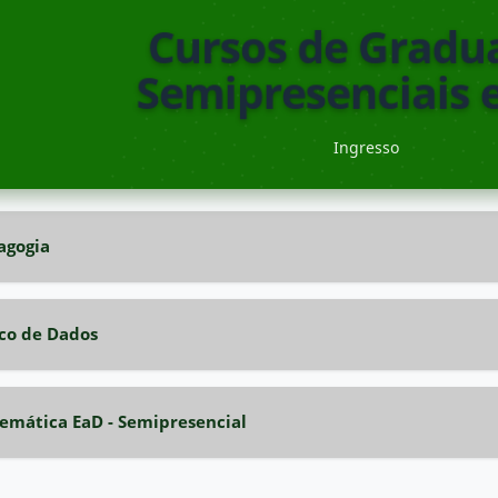
Cursos de Gradu
Semipresenciais 
Ingresso
agogia
co de Dados
emática EaD - Semipresencial