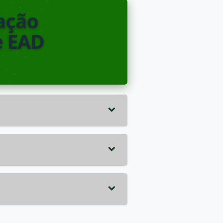
ação
e EAD