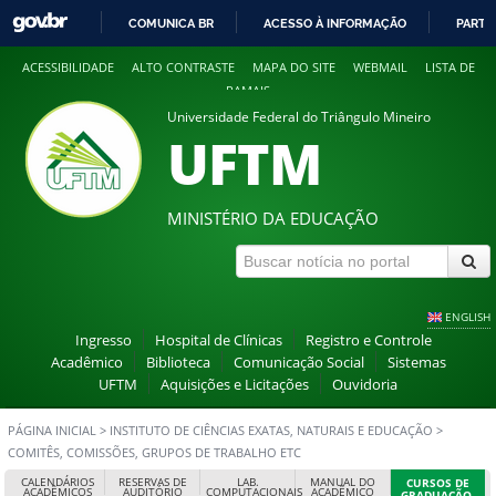
COMUNICA BR
ACESSO À INFORMAÇÃO
PARTI
IR
ACESSIBILIDADE
ALTO CONTRASTE
MAPA DO SITE
WEBMAIL
LISTA DE
PARA
RAMAIS
O
Universidade Federal do Triângulo Mineiro
CONTEÚDO
UFTM
MINISTÉRIO DA EDUCAÇÃO
ENGLISH
Ingresso
Hospital de Clínicas
Registro e Controle
Acadêmico
Biblioteca
Comunicação Social
Sistemas
UFTM
Aquisições e Licitações
Ouvidoria
PÁGINA INICIAL
>
INSTITUTO DE CIÊNCIAS EXATAS, NATURAIS E EDUCAÇÃO
>
COMITÊS, COMISSÕES, GRUPOS DE TRABALHO ETC
CALENDÁRIOS
RESERVAS DE
LAB.
MANUAL DO
CURSOS DE
ACADÊMICOS
AUDITÓRIO
COMPUTACIONAIS
ACADÊMICO
GRADUAÇÃO,