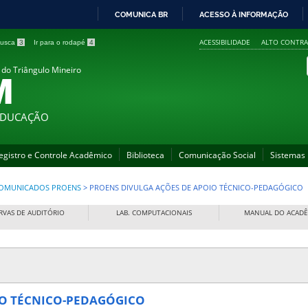
COMUNICA BR
ACESSO À INFORMAÇÃO
IR
ACESSIBILIDADE
ALTO CONTRA
 busca
3
Ir para o rodapé
4
PARA
O
 do Triângulo Mineiro
M
CONTEÚDO
 EDUCAÇÃO
egistro e Controle Acadêmico
Biblioteca
Comunicação Social
Sistemas
OMUNICADOS PROENS
>
PROENS DIVULGA AÇÕES DE APOIO TÉCNICO-PEDAGÓGICO
RVAS DE AUDITÓRIO
LAB. COMPUTACIONAIS
MANUAL DO ACAD
O TÉCNICO-PEDAGÓGICO