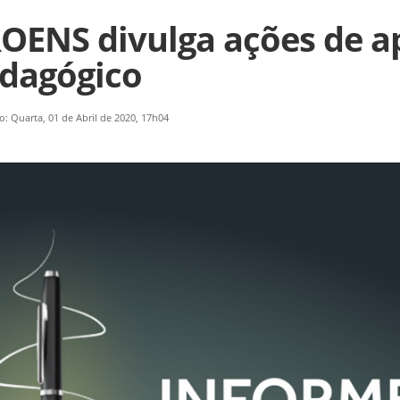
OENS divulga ações de ap
dagógico
o: Quarta, 01 de Abril de 2020, 17h04