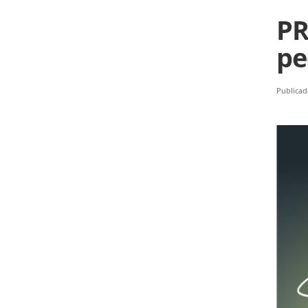
PR
pe
Publicad