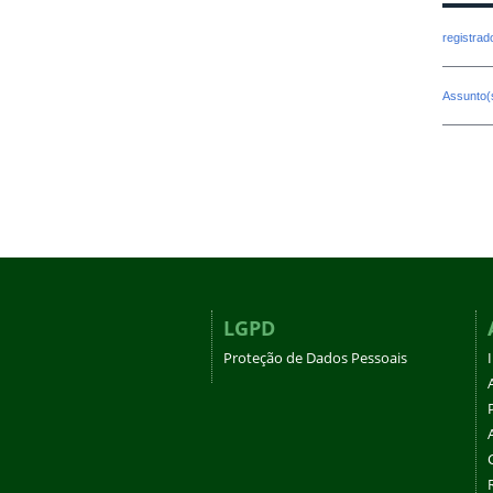
registra
Assunto(
LGPD
Proteção de Dados Pessoais