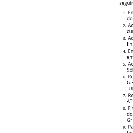
segui
Em
do
Ac
cu
Ac
fi
Em
em
Ac
SE
Re
Ge
“U
Re
AT
Fi
do
Gr
Pa
te