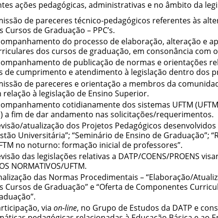
ntes ações pedagógicas, administrativas e no âmbito da legi
issão de pareceres técnico-pedagógicos referentes às alt
s Cursos de Graduação – PPC’s.
ompanhamento do processo de elaboração, alteração e ap
rriculares dos cursos de graduação, em consonância com 
ompanhamento de publicação de normas e orientações rela
ns de cumprimento e atendimento à legislação dentro dos p
issão de pareceres e orientação a membros da comunida
 relação à legislação de Ensino Superior.
ompanhamento cotidianamente dos sistemas UFTM (UFTMne
I) a fim de dar andamento nas solicitações/requerimentos.
visão/atualização dos Projetos Pedagógicos desenvolvidos 
stão Universitária”; “Seminário de Ensino de Graduação”; 
FTM no noturno: formação inicial de professores”.
visão das legislações relativas a DATP/COENS/PROENS visa
OS NORMATIVOS/UFTM.
nalização das Normas Procedimentais – “Elaboração/Atuali
s Cursos de Graduação” e “Oferta de Componentes Curricul
aduação”.
rticipação, via
on-line
, no Grupo de Estudos da DATP e const
máticas pedagógicas relacionadas à Educação Básica e ao E