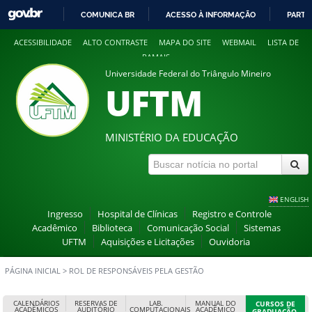
COMUNICA BR
ACESSO À INFORMAÇÃO
PARTI
IR
ACESSIBILIDADE
ALTO CONTRASTE
MAPA DO SITE
WEBMAIL
LISTA DE
PARA
RAMAIS
O
Universidade Federal do Triângulo Mineiro
CONTEÚDO
UFTM
MINISTÉRIO DA EDUCAÇÃO
ENGLISH
Ingresso
Hospital de Clínicas
Registro e Controle
Acadêmico
Biblioteca
Comunicação Social
Sistemas
UFTM
Aquisições e Licitações
Ouvidoria
PÁGINA INICIAL
>
ROL DE RESPONSÁVEIS PELA GESTÃO
CALENDÁRIOS
RESERVAS DE
LAB.
MANUAL DO
CURSOS DE
ACADÊMICOS
AUDITÓRIO
COMPUTACIONAIS
ACADÊMICO
GRADUAÇÃO,