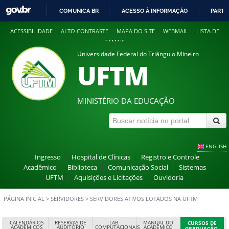
COMUNICA BR
ACESSO À INFORMAÇÃO
PARTI
IR
ACESSIBILIDADE
ALTO CONTRASTE
MAPA DO SITE
WEBMAIL
LISTA DE
PARA
RAMAIS
O
Universidade Federal do Triângulo Mineiro
CONTEÚDO
UFTM
MINISTÉRIO DA EDUCAÇÃO
ENGLISH
Ingresso
Hospital de Clínicas
Registro e Controle
Acadêmico
Biblioteca
Comunicação Social
Sistemas
UFTM
Aquisições e Licitações
Ouvidoria
PÁGINA INICIAL
>
SERVIDORES
>
SERVIDORES ATIVOS LOTADOS NA UFTM
CALENDÁRIOS
RESERVAS DE
LAB.
MANUAL DO
CURSOS DE
ACADÊMICOS
AUDITÓRIO
COMPUTACIONAIS
ACADÊMICO
GRADUAÇÃO,