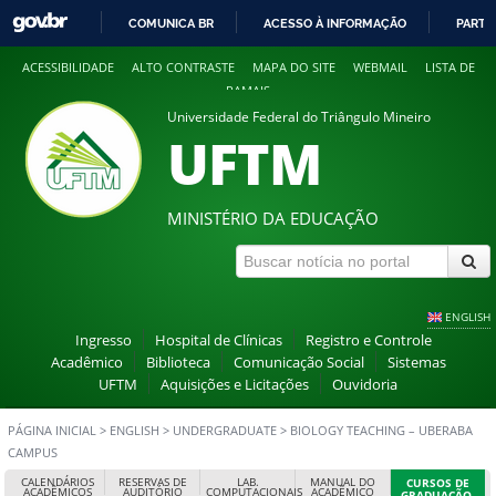
COMUNICA BR
ACESSO À INFORMAÇÃO
PARTI
IR
ACESSIBILIDADE
ALTO CONTRASTE
MAPA DO SITE
WEBMAIL
LISTA DE
PARA
RAMAIS
O
Universidade Federal do Triângulo Mineiro
CONTEÚDO
UFTM
MINISTÉRIO DA EDUCAÇÃO
ENGLISH
Ingresso
Hospital de Clínicas
Registro e Controle
Acadêmico
Biblioteca
Comunicação Social
Sistemas
UFTM
Aquisições e Licitações
Ouvidoria
PÁGINA INICIAL
>
ENGLISH
>
UNDERGRADUATE
>
BIOLOGY TEACHING – UBERABA
CAMPUS
CALENDÁRIOS
RESERVAS DE
LAB.
MANUAL DO
CURSOS DE
ACADÊMICOS
AUDITÓRIO
COMPUTACIONAIS
ACADÊMICO
GRADUAÇÃO,