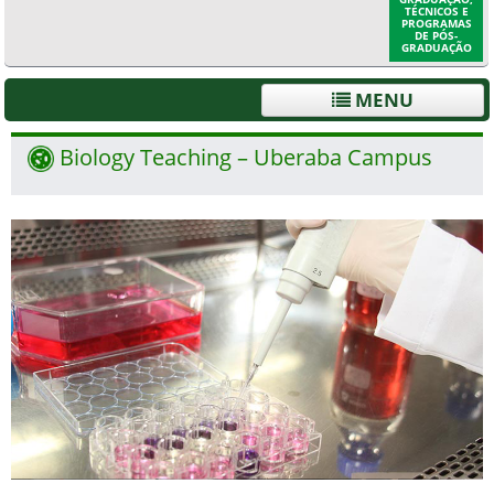
TÉCNICOS E
PROGRAMAS
DE PÓS-
GRADUAÇÃO
MENU
Biology Teaching – Uberaba Campus